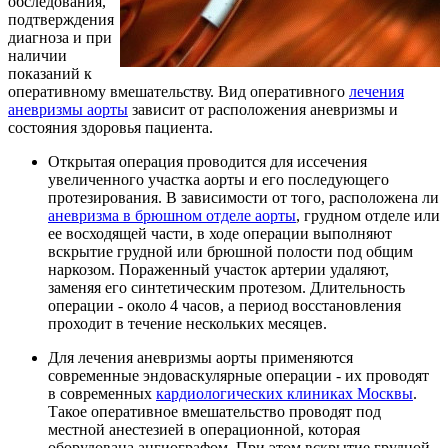
обследования,
подтверждения
диагноза и при
наличии
показаний к
оперативному вмешательству. Вид оперативного
лечения
аневризмы аорты
зависит от расположения аневризмы и
состояния здоровья пациента.
Открытая операция проводится для иссечения
увеличенного участка аорты и его последующего
протезирования. В зависимости от того, расположена ли
аневризма в брюшном отделе аорты
, грудном отделе или
ее восходящей части, в ходе операции выполняют
вскрытие грудной или брюшной полости под общим
наркозом. Пораженный участок артерии удаляют,
заменяя его синтетическим протезом. Длительность
операции - около 4 часов, а период восстановления
проходит в течение нескольких месяцев.
Для лечения аневризмы аорты применяются
современные эндоваскулярные операции - их проводят
в современных
кардиологических клиниках Москвы
.
Такое оперативное вмешательство проводят под
местной анестезией в операционной, которая
оборудована ангиографом. При этом вскрытие грудной