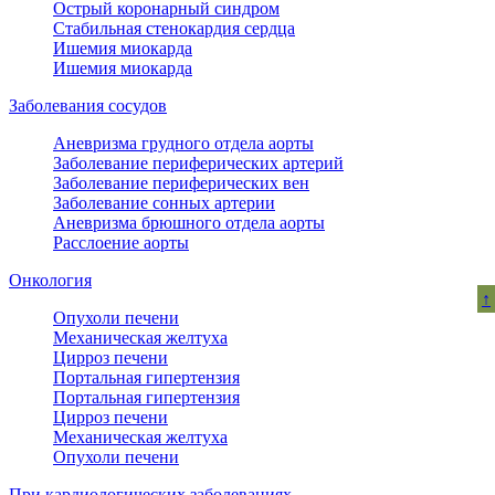
Острый коронарный синдром
Стабильная стенокардия сердца
Ишемия миокарда
Ишемия миокарда
Заболевания сосудов
Аневризма грудного отдела аорты
Заболевание периферических артерий
Заболевание периферических вен
Заболевание сонных артерии
Аневризма брюшного отдела аорты
Расслоение аорты
Онкология
↑
Опухоли печени
Механическая желтуха
Цирроз печени
Портальная гипертензия
Портальная гипертензия
Цирроз печени
Механическая желтуха
Опухоли печени
При кардиологических заболеваниях