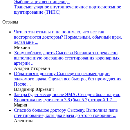
Эмболизация вен пищевода
Трансъюгулярное внутрипеченочное портосистемное
шунтирование (ТИПС)
Отзывы
Читаю эти отзывы и не понимаю, что все так
восторгаются доктором? Нормальный, обычный врач,
делал мне ...
Михаил
Хочу поблагодарить Сысоева Виталия за прекрасно
выполненную операцию стентирования коронарных
артерий ...
Андрей Игоревич
Обратился к доктору Сысоеву по рекомендации
знакомого врача. Сделал все быстро, без промедления.
После ...
Владимир Юрьевич
Завтра будет месяц после ЭМА. Сегодня была на узи.
Кровотока нет, узел стал 3.8 (был 5.7), второй 1.7 ...
Мария
Спасибо большое доктору Сысоеву. Выполнил папе
стентирование, хотя два врача до этого говорили ...
Алевтина