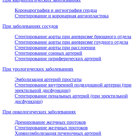
Коронарография и ангиография сердца
Стентирование и коронарная ангиопластика
При заболеваниях сосудов
Стентирование аорты при аневризме брюшного отдела
Стентирование аорты при аневризме грудного отдела
Стентирование аорты при расслоении
Стентирование сонных артерий
Стентирование периферических артерий
При урологических заболеваниях
Эмболизация артерий простаты
Стентирование внутренней подвздошной артерии (при
эректильной дисфункции)
Стентирование пенальных артерий (при эректильной
дисфункции)
При онкологических заболеваниях
Дренирование желчных протоков
Стентирование желчных протоков
Химиоэмболизация печеночных артерий