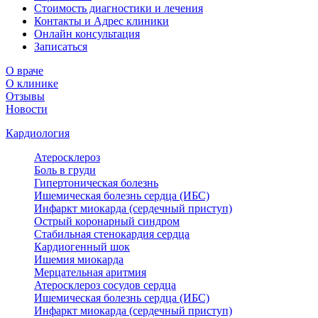
Стоимость диагностики и лечения
Контакты и Адрес клиники
Онлайн консультация
Записаться
О враче
О клинике
Отзывы
Новости
Кардиология
Атеросклероз
Боль в груди
Гипертоническая болезнь
Ишемическая болезнь сердца (ИБС)
Инфаркт миокарда (сердечный приступ)
Острый коронарный синдром
Стабильная стенокардия сердца
Кардиогенный шок
Ишемия миокарда
Мерцательная аритмия
Атеросклероз сосудов сердца
Ишемическая болезнь сердца (ИБС)
Инфаркт миокарда (сердечный приступ)