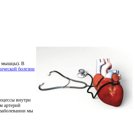
й мышцы). В
ической болезни
роцессы внутри
м артерий
 заболевании мы