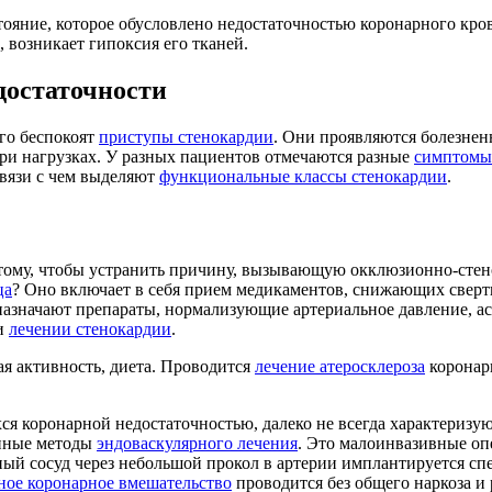
тояние, которое обусловлено недостаточностью коронарного кро
 возникает гипоксия его тканей.
достаточности
го беспокоят
приступы стенокардии
. Они проявляются болезне
ри нагрузках. У разных пациентов отмечаются разные
симптомы
связи с чем выделяют
функциональные классы стенокардии
.
 тому, чтобы устранить причину, вызывающую окклюзионно-стен
ца
? Оно включает в себя прием медикаментов, снижающих сверт
назначают препараты, нормализующие артериальное давление, а
ри
лечении стенокардии
.
ая активность, диета. Проводится
лечение атеросклероза
коронар
я коронарной недостаточностью, далеко не всегда характеризу
енные методы
эндоваскулярного лечения
. Это малоинвазивные о
ный сосуд через небольшой прокол в артерии имплантируется с
ное коронарное вмешательство
проводится без общего наркоза и 