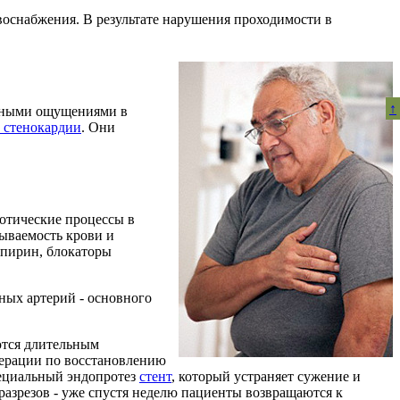
воснабжения. В результате нарушения проходимости в
↑
нными ощущениями в
 стенокардии
. Они
отические процессы в
ываемость крови и
спирин, блокаторы
ных артерий - основного
ются длительным
перации по восстановлению
пециальный эндопротез
стент
, который устраняет сужение и
разрезов - уже спустя неделю пациенты возвращаются к