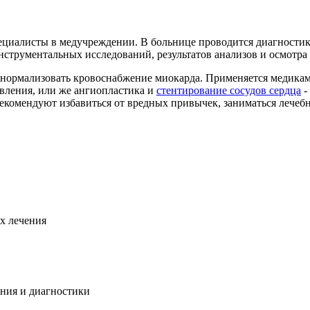
иалисты в медучреждении. В больнице проводится диагностика
нструментальных исследований, результатов анализов и осмотра 
 нормализовать кровоснабжение миокарда. Применяется медикаме
вления, или же ангиопластика и
стентирование сосудов сердца
-
рекомендуют избавиться от вредных привычек, заниматься лечеб
х лечения
ения и диагностики