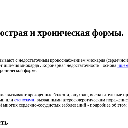
 острая и хроническая формы.
вязывают с недостаточным кровоснабжением миокарда (сердечно
т ишемия миокарда . Коронарная недостаточность - основа
ишем
хронической форме.
ние вызывают врожденные болезни, опухоли, воспалительные п
ями или
стенозами
, вызванными атеросклеротическим поражение
й многих сердечно-сосудистых заболеваний - подробнее об этом
сть