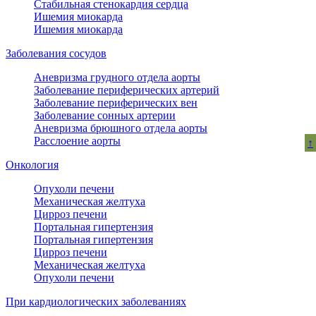
Стабильная стенокардия сердца
Ишемия миокарда
Ишемия миокарда
Заболевания сосудов
Аневризма грудного отдела аорты
Заболевание периферических артерий
Заболевание периферических вен
Заболевание сонных артерии
Аневризма брюшного отдела аорты
Расслоение аорты
↑
Онкология
Опухоли печени
Механическая желтуха
Цирроз печени
Портальная гипертензия
Портальная гипертензия
Цирроз печени
Механическая желтуха
Опухоли печени
При кардиологических заболеваниях