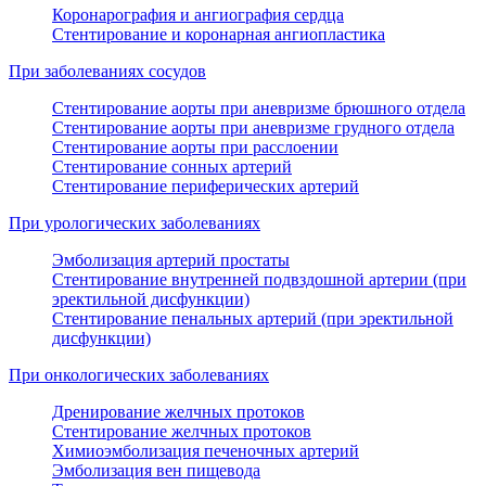
Коронарография и ангиография сердца
Стентирование и коронарная ангиопластика
При заболеваниях сосудов
Стентирование аорты при аневризме брюшного отдела
Стентирование аорты при аневризме грудного отдела
Стентирование аорты при расслоении
Стентирование сонных артерий
Стентирование периферических артерий
При урологических заболеваниях
Эмболизация артерий простаты
Стентирование внутренней подвздошной артерии (при
эректильной дисфункции)
Стентирование пенальных артерий (при эректильной
дисфункции)
При онкологических заболеваниях
Дренирование желчных протоков
Стентирование желчных протоков
Химиоэмболизация печеночных артерий
Эмболизация вен пищевода